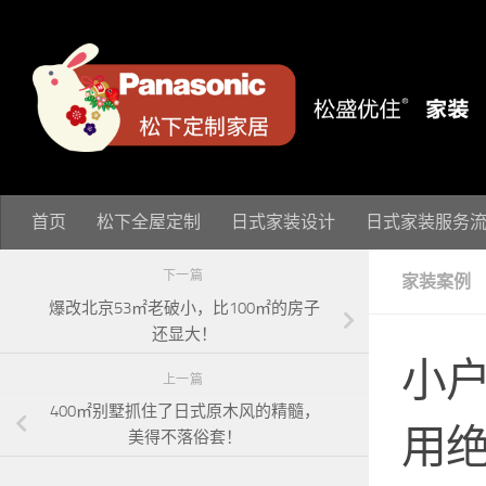
跳至内容
首页
松下全屋定制
日式家装设计
日式家装服务
下一篇
家装案例
爆改北京53㎡老破小，比100㎡的房子
还显大！
小户
上一篇
400㎡别墅抓住了日式原木风的精髓，
用
美得不落俗套！