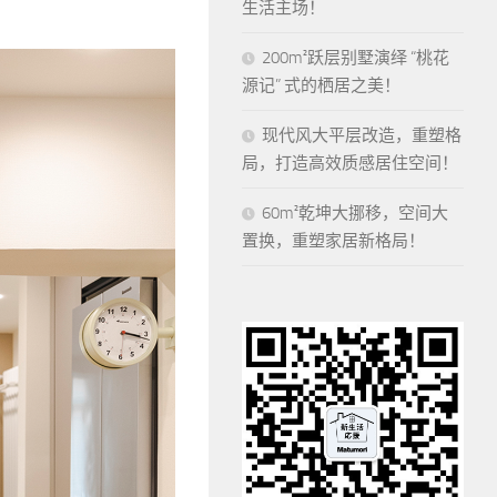
生活主场！
200m²跃层别墅演绎 “桃花
源记” 式的栖居之美！
现代风大平层改造，重塑格
局，打造高效质感居住空间！
60m²乾坤大挪移，空间大
置换，重塑家居新格局！