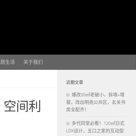
家居生活
关于我们
近期文章
爆改55㎡老破小，拆墙+增
，空间利
窗，改出明亮公共区，玄关书
房全配齐！
多代同堂必看！120㎡日式
LDK设计，五口之家的互动型