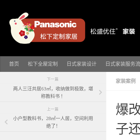
跳至内容
首页
松下全屋定制
日式家装设计
日式家装服务
下一篇
家装案例
两人三汪共居63㎡，收纳做到极致，堪
称教科书 ！
爆改
上一篇
小户型教科书，28㎡一人居，空间利用
子
绝了！