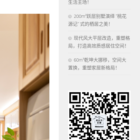
生活主场！
200m²跃层别墅演绎 “桃花
源记” 式的栖居之美！
现代风大平层改造，重塑格
局，打造高效质感居住空间！
60m²乾坤大挪移，空间大
置换，重塑家居新格局！