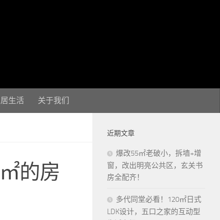
家居生活
关于我们
近期文章
爆改55㎡老破小，拆墙+增
0㎡的房
窗，改出明亮公共区，玄关书
房全配齐！
多代同堂必看！120㎡日式
LDK设计，五口之家的互动型