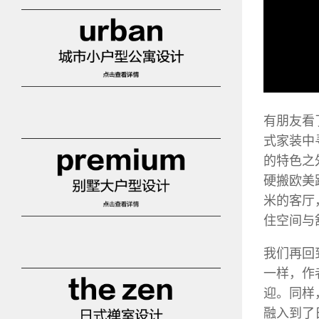
有朋友看
式家装中
的特色之
硬搬欧美
米的客厅
住空间与
我们再回
一样，作
迎。同样
融入到了