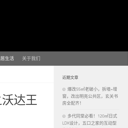
家居生活
关于我们
近期文章
爆改55㎡老破小，拆墙+增
之沃达王
窗，改出明亮公共区，玄关书
房全配齐！
多代同堂必看！120㎡日式
LDK设计，五口之家的互动型