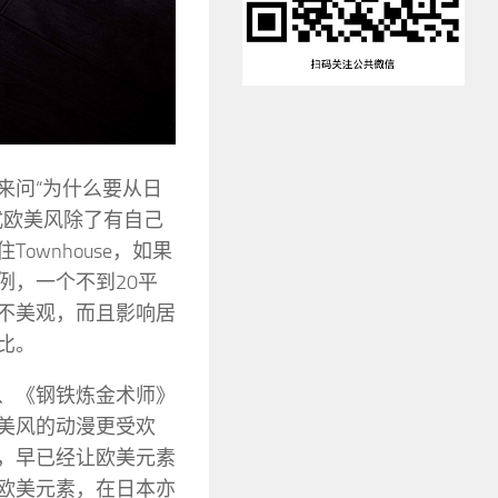
来问“为什么要从日
式欧美风除了有自己
wnhouse，如果
例，一个不到20平
不美观，而且影响居
比。
、《钢铁炼金术师》
美风的动漫更受欢
，早已经让欧美元素
欧美元素，在日本亦