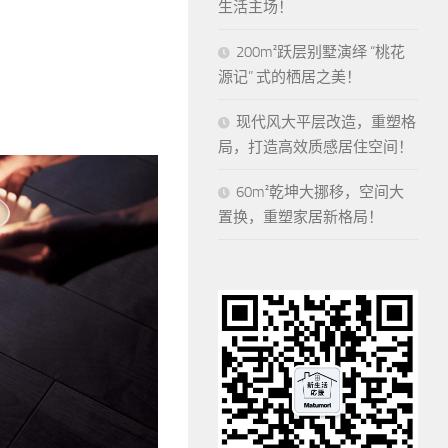
生活主场！
200m²跃层别墅演绎 “桃花
源记” 式的栖居之美！
现代风大平层改造，重塑格
局，打造高效质感居住空间！
60m²乾坤大挪移，空间大
置换，重塑家居新格局！