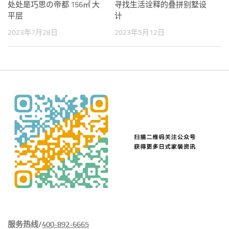
处处是巧思の帝都 156㎡ 大
寻找生活诠释的叠拼别墅设
平层
计
2023年7月28日
2023年5月12日
服务热线/
400-892-6665